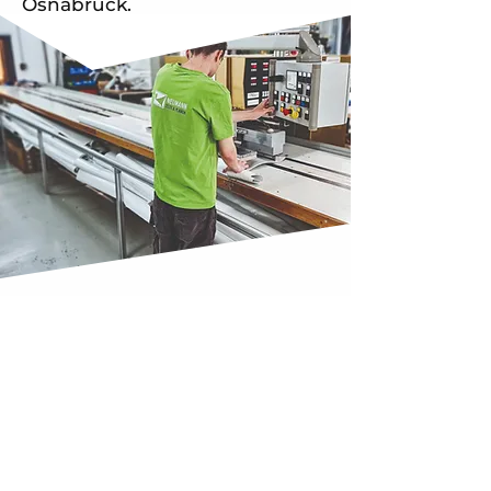
Osnabrück.
Neumann Zelte & Planen
Über uns
Ein zuverlässiger Partner für Ihr
nächstes Projekt für die
Konfektion technischer Textilien.
Meisterbetrieb in dritter
Generation aus Osnabrück