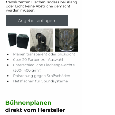
transluzenten Flächen, sodass bei Klang
oder Licht keine Abstriche gemacht
werden müssen.
Angebot anfragen
Planen transparent oder blickdicht
über 20 Farben zur Auswahl
unterschiedliche Flächengewichte 
(300-1400 g/m²)
Polsterung gegen Stoßschäden
Netzflächen für Soundsysteme
Bühnenplanen
direkt vom Hersteller