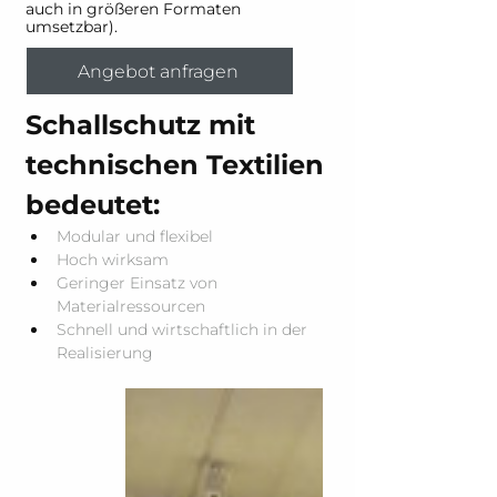
auch in größeren Formaten
umsetzbar).
Angebot anfragen
Schallschutz mit 
technischen Textilien 
bedeutet:
Modular und flexibel
Hoch wirksam
Geringer Einsatz von 
Materialressourcen
Schnell und wirtschaftlich in der 
Realisierung