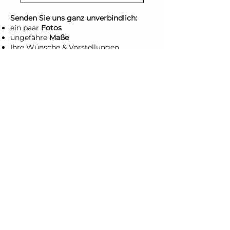
Senden Sie uns ganz unverbindlich:
ein paar
Fotos
ungefähre
Maße
Ihre Wünsche & Vorstellungen
Sie erhalten vom Team Neumann
individuelle Beratung
und ein auf Sie zugeschnittenes
Angebot
Maßanfertigungen mit
Liebe zum Detail
Wirksamer Schallschutz aus
Osnabrück