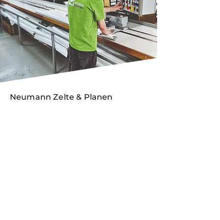
Neumann Zelte & Planen
Über uns
Ein zuverlässiger Partner für Ihr
nächstes Projekt für die
Konfektion technischer Textilien.
Meisterbetrieb in dritter
Generation aus Osnabrück
J. Neumann GmbH
Heinrich-Hasemeier-Str. 35
49076 Osnabrück