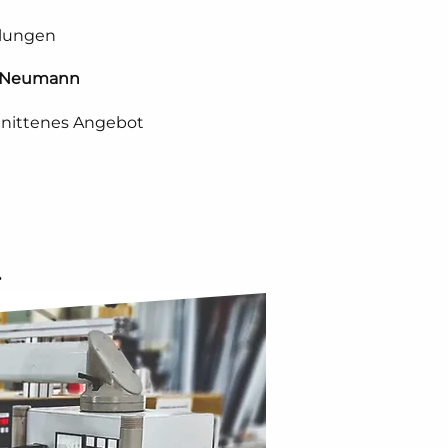
llungen
m Neumann
hnittenes Angebot
.