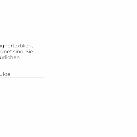
nertextilien,
gnet sind. Sie
ürlichen
ukte