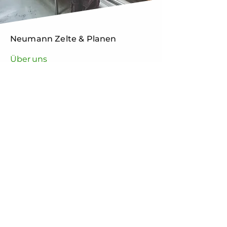
Neumann Zelte & Planen
Über uns
Ein zuverlässiger Partner für Ihr
nächstes Projekt für die
Konfektion technischer Textilien.
Meisterbetrieb in dritter
Generation aus Osnabrück
J. Neumann GmbH
Heinrich-Hasemeier-Str. 35
49076 Osnabrück
Kontakt
0541 451 67
info@neumann-zelte.de
Öfnnungszeiten
Montag bis Freitag