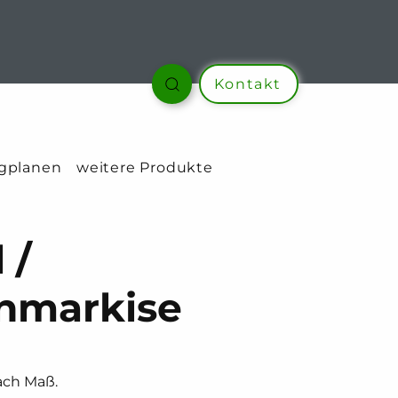
Kontakt
gplanen
weitere Produkte
 /
nmarkise
ach Maß.