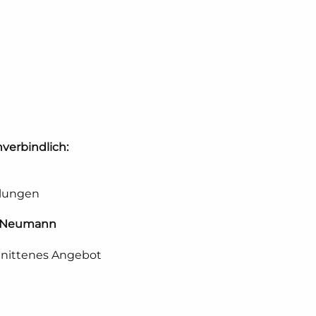
verbindlich:
llungen
m Neumann
hnittenes Angebot