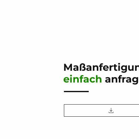
Maßanfertigu
einfach
anfra