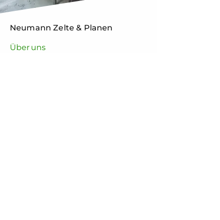
Neumann Zelte & Planen
Über uns
Ein zuverlässiger Partner für Ihr
nächstes Projekt für die
Konfektion technischer Textilien.
Meisterbetrieb in dritter
Generation aus Osnabrück
J. Neumann GmbH
Heinrich-Hasemeier-Str. 35
49076 Osnabrück
Kontakt
0541 451 67
info@neumann-zelte.de
Öfnnungszeiten
Montag bis Freitag
08:00 - 16:30 Uhr