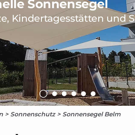
nelle Sonnensegel
tze, Kindertagesstätten und 
n
>
Sonnenschutz
> Sonnensegel
Belm