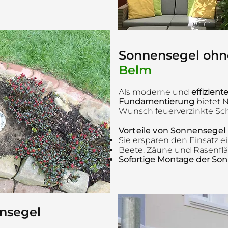
Sonnensegel oh
Belm
Als moderne und
effizien
Fundamentierung
bietet 
Wunsch feuerverzinkte Sc
Vorteile von Sonnensegel
Sie ersparen den Einsatz e
Beete, Zäune und Rasenflä
Sofortige Montage der S
nsegel