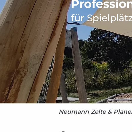
Professio
für Spielplä
Neumann Zelte & Plane