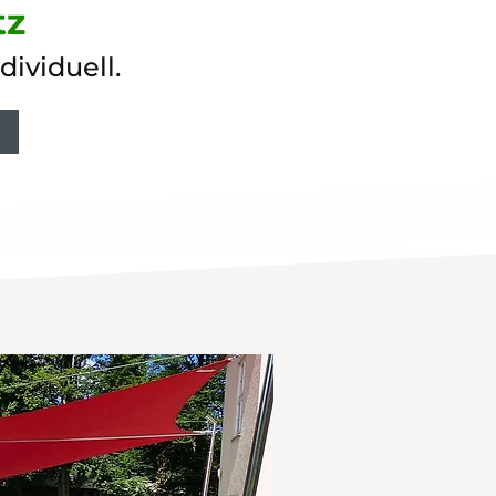
tz
dividuell.