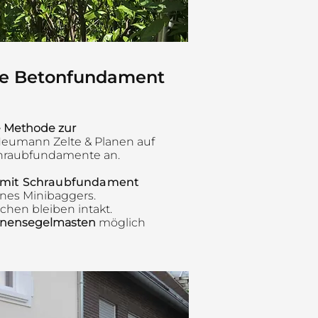
ne Betonfundament
te Methode zur
Neumann Zelte & Planen auf
hraubfundamente an.
 mit Schraubfundament​
ines Minibaggers.
chen bleiben intakt.
onnensegelmasten
möglich