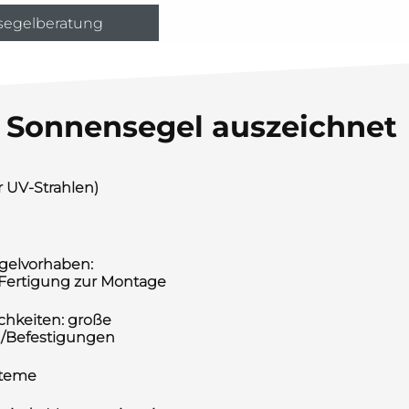
segelberatung
Sonnensegel auszeichnet
 UV-Strahlen)
egelvorhaben:
 Fertigung zur Montage
chkeiten: große
 /Befestigungen
steme